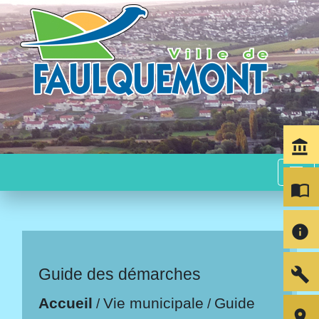
account_balance
menu
import_contacts
info
build
Guide des démarches
Accueil
Vie municipale
Guide
/
/
room