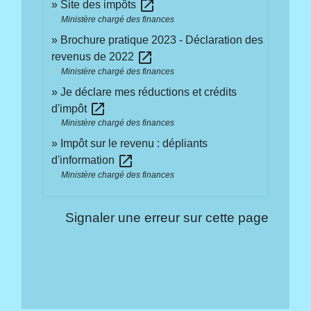
open_in_new
Site des impôts
Ministère chargé des finances
Brochure pratique 2023 - Déclaration des
open_in_new
revenus de 2022
Ministère chargé des finances
Je déclare mes réductions et crédits
open_in_new
d'impôt
Ministère chargé des finances
Impôt sur le revenu : dépliants
open_in_new
d'information
Ministère chargé des finances
Signaler une erreur sur cette page