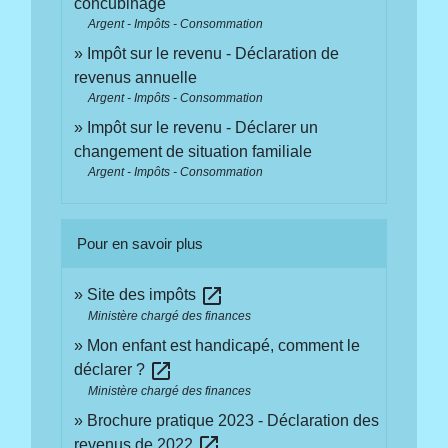
concubinage
Argent - Impôts - Consommation
Impôt sur le revenu - Déclaration de
revenus annuelle
Argent - Impôts - Consommation
Impôt sur le revenu - Déclarer un
changement de situation familiale
Argent - Impôts - Consommation
Pour en savoir plus
open_in_new
Site des impôts
Ministère chargé des finances
Mon enfant est handicapé, comment le
open_in_new
déclarer ?
Ministère chargé des finances
Brochure pratique 2023 - Déclaration des
open_in_new
revenus de 2022