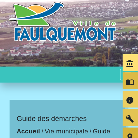
account_balance
menu
import_contacts
info
build
Guide des démarches
Accueil
Vie municipale
Guide
/
/
room