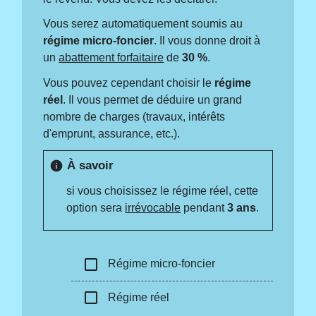
Vous serez automatiquement soumis au
régime micro-foncier
. Il vous donne droit à
un
abattement forfaitaire
de
30 %
.
Vous pouvez cependant choisir le
régime
réel
. Il vous permet de déduire un grand
nombre de charges (travaux, intérêts
d'emprunt, assurance, etc.).
À savoir
info
si vous choisissez le régime réel, cette
option sera
irrévocable
pendant
3 ans
.
check_box_outline_blank
Régime micro-foncier
check_box_outline_blank
Régime réel