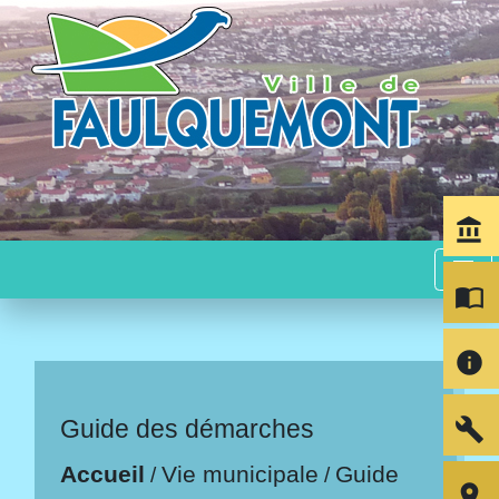
account_balance
menu
import_contacts
info
build
Guide des démarches
Accueil
Vie municipale
Guide
/
/
room