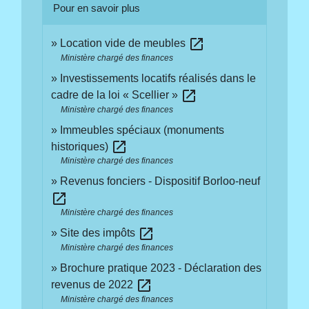
Pour en savoir plus
open_in_new
Location vide de meubles
Ministère chargé des finances
Investissements locatifs réalisés dans le
open_in_new
cadre de la loi « Scellier »
Ministère chargé des finances
Immeubles spéciaux (monuments
open_in_new
historiques)
Ministère chargé des finances
Revenus fonciers - Dispositif Borloo-neuf
open_in_new
Ministère chargé des finances
open_in_new
Site des impôts
Ministère chargé des finances
Brochure pratique 2023 - Déclaration des
open_in_new
revenus de 2022
Ministère chargé des finances