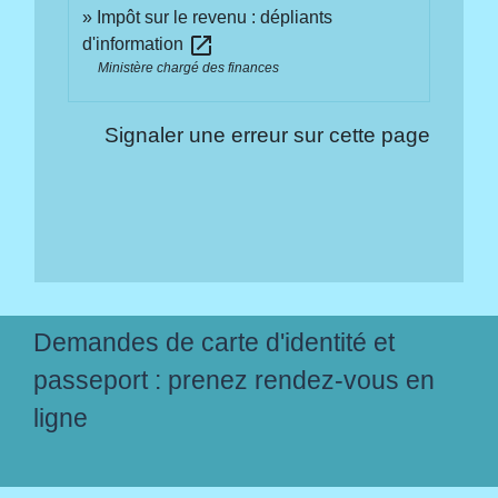
Impôt sur le revenu : dépliants
open_in_new
d'information
Ministère chargé des finances
Signaler une erreur sur cette page
Demandes de carte d'identité et
passeport : prenez rendez-vous en
ligne