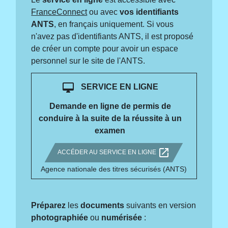
FranceConnect
ou avec
vos identifiants
ANTS
, en français uniquement. Si vous
n'avez pas d'identifiants ANTS, il est proposé
de créer un compte pour avoir un espace
personnel sur le site de l'ANTS.
desktop_mac
SERVICE EN LIGNE
Demande en ligne de permis de
conduire à la suite de la réussite à un
examen
open_in_new
ACCÉDER AU SERVICE EN LIGNE
Agence nationale des titres sécurisés (ANTS)
Préparez
les
documents
suivants en version
photographiée
ou
numérisée
: