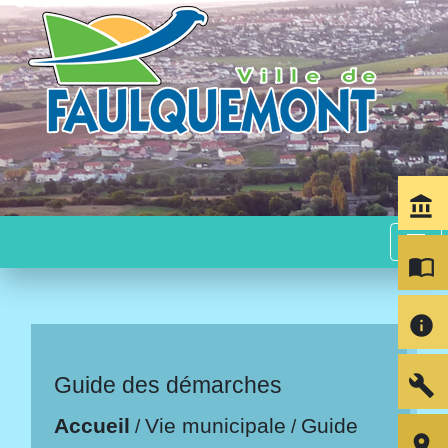
account_balance
menu
import_contacts
info
build
Guide des démarches
Accueil
Vie municipale
Guide
/
/
room