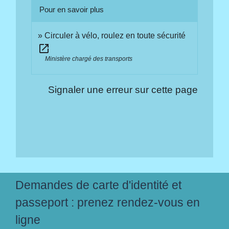
Pour en savoir plus
Circuler à vélo, roulez en toute sécurité
open_in_new
Ministère chargé des transports
Signaler une erreur sur cette page
Demandes de carte d'identité et
passeport : prenez rendez-vous en
ligne