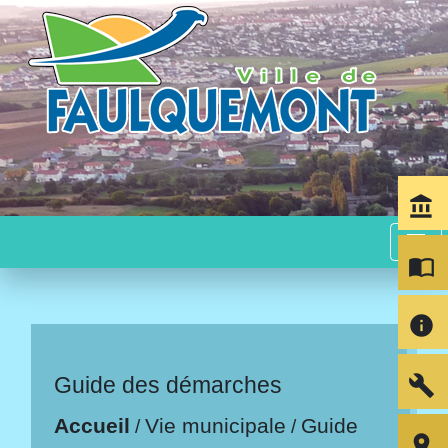
account_balance
menu
import_contacts
info
build
Guide des démarches
Accueil
Vie municipale
Guide
/
/
room