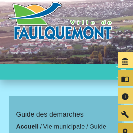
account_balance
menu
import_contacts
info
build
Guide des démarches
Accueil
Vie municipale
Guide
/
/
room