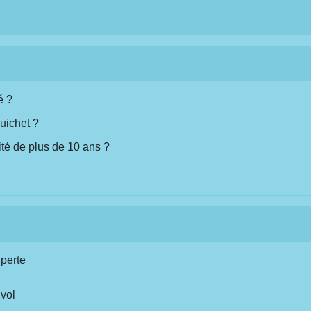
é ?
guichet ?
ité de plus de 10 ans ?
 perte
 vol