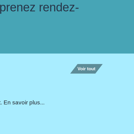
 prenez rendez-
Voir tout
 En savoir plus...