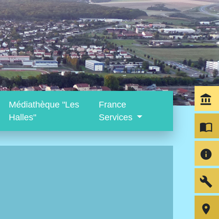
account_balance
Médiathèque "Les
France
Halles"
Services
import_contacts
info
build
room