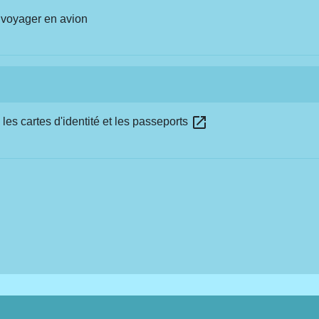
 voyager en avion
open_in_new
les cartes d'identité et les passeports