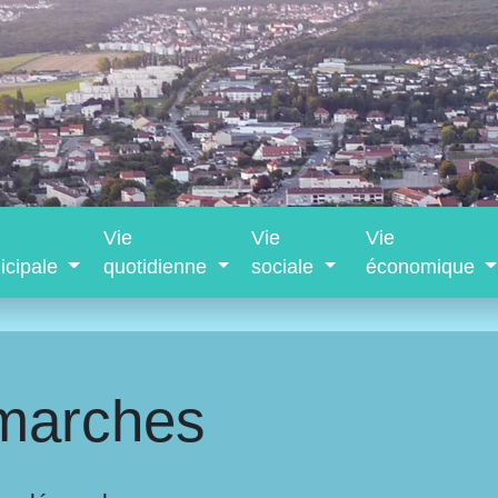
Vie
Vie
Vie
icipale
quotidienne
sociale
économique
marches