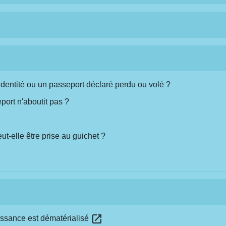
'identité ou un passeport déclaré perdu ou volé ?
ort n'aboutit pas ?
eut-elle être prise au guichet ?
open_in_new
 naissance est dématérialisé