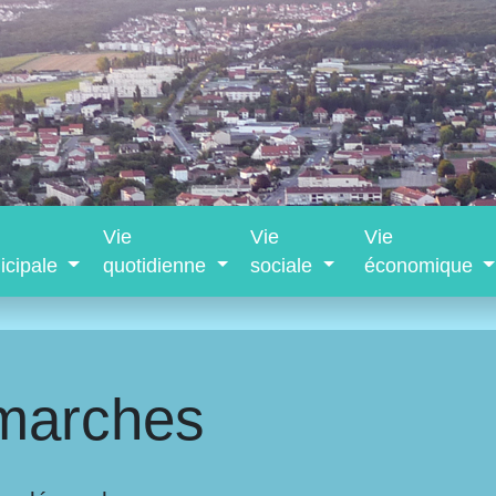
Vie
Vie
Vie
icipale
quotidienne
sociale
économique
marches