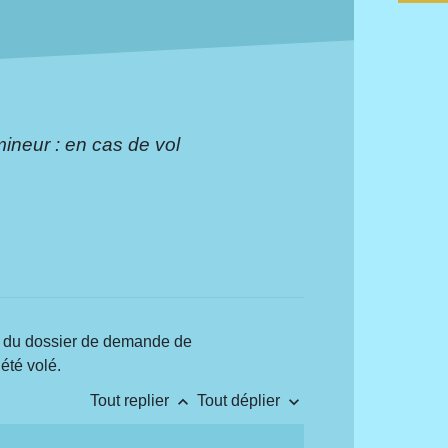
ineur : en cas de vol
ors du dossier de demande de
été volé.
keyboard_arrow_up
keyboard_arrow_down
Tout replier
Tout déplier