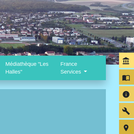
account_balance
Médiathèque "Les
France
Halles"
Services
import_contacts
info
build
room