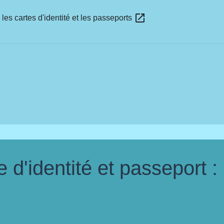
open_in_new
les cartes d'identité et les passeports
d'identité et passeport :