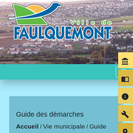
account_balance
menu
import_contacts
info
build
Guide des démarches
Accueil
Vie municipale
Guide
/
/
room