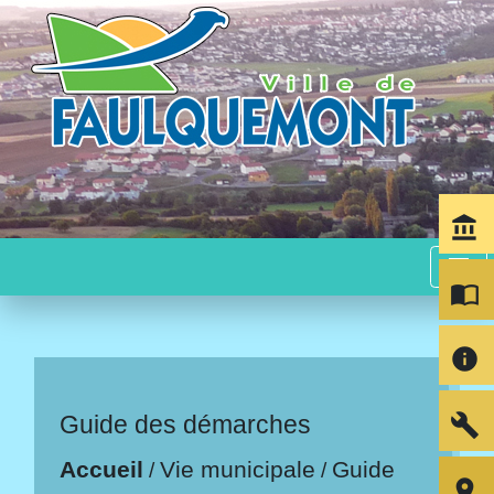
account_balance
menu
import_contacts
info
build
Guide des démarches
Accueil
Vie municipale
Guide
/
/
room