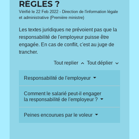
RÈGLES ?
Vérifié le 22 Feb 2022 - Direction de l'information légale
et administrative (Première ministre)
Les textes juridiques ne prévoient pas que la
responsabilité de l'employeur puisse être
engagée. En cas de conflit, c'est au juge de
trancher.
keyboard_arrow_up
keyboard_arrow_down
Tout replier
Tout déplier
Responsabilité de l'employeur
Comment le salarié peut-il engager
la responsabilité de l'employeur ?
Peines encourues par le voleur