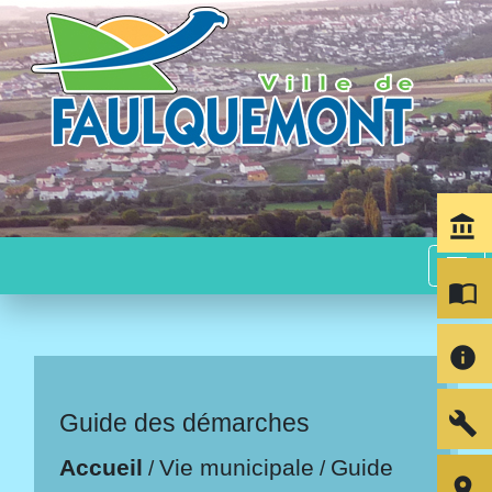
account_balance
menu
import_contacts
info
build
Guide des démarches
Accueil
Vie municipale
Guide
/
/
room