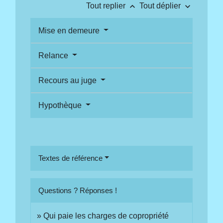
keyboard_arrow_up
keyboard_arrow_down
Tout replier
Tout déplier
Mise en demeure
Relance
Recours au juge
Hypothèque
Textes de référence
Questions ? Réponses !
Qui paie les charges de copropriété