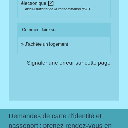
open_in_new
électronique
Institut national de la consommation (INC)
Comment faire si...
J'achète un logement
Signaler une erreur sur cette page
Demandes de carte d'identité et
passeport : prenez rendez-vous en