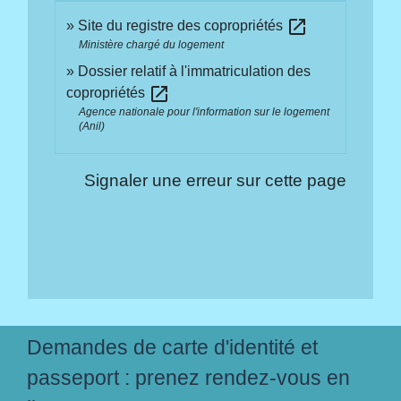
open_in_new
Site du registre des copropriétés
Ministère chargé du logement
Dossier relatif à l'immatriculation des
open_in_new
copropriétés
Agence nationale pour l'information sur le logement
(Anil)
Signaler une erreur sur cette page
Demandes de carte d'identité et
passeport : prenez rendez-vous en