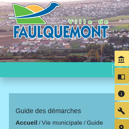
account_balance
menu
import_contacts
info
build
Guide des démarches
Accueil
Vie municipale
Guide
/
/
room