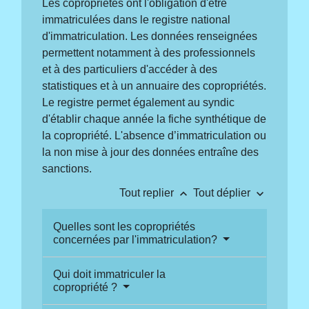
Les copropriétés ont l'obligation d'être
immatriculées dans le registre national
d'immatriculation. Les données renseignées
permettent notamment à des professionnels
et à des particuliers d'accéder à des
statistiques et à un annuaire des copropriétés.
Le registre permet également au syndic
d'établir chaque année la fiche synthétique de
la copropriété. L'absence d’immatriculation ou
la non mise à jour des données entraîne des
sanctions.
keyboard_arrow_up
keyboard_arrow_down
Tout replier
Tout déplier
Quelles sont les copropriétés
concernées par l'immatriculation?
Qui doit immatriculer la
copropriété ?