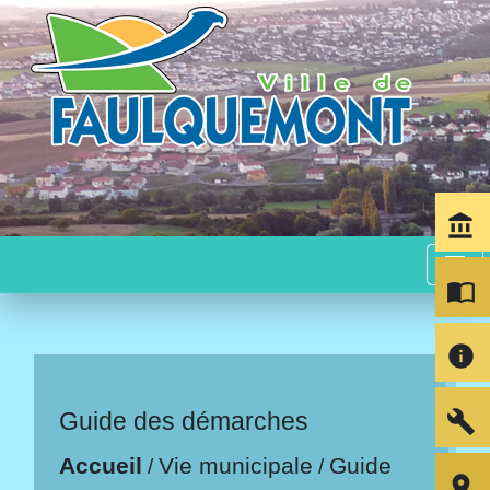
account_balance
menu
import_contacts
info
build
Guide des démarches
Accueil
Vie municipale
Guide
/
/
room