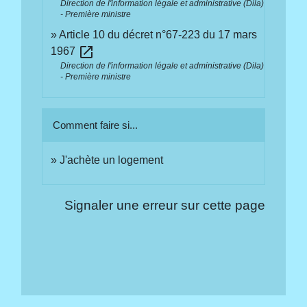
Direction de l'information légale et administrative (Dila)
- Première ministre
Article 10 du décret n°67-223 du 17 mars
open_in_new
1967
Direction de l'information légale et administrative (Dila)
- Première ministre
Comment faire si...
J'achète un logement
Signaler une erreur sur cette page