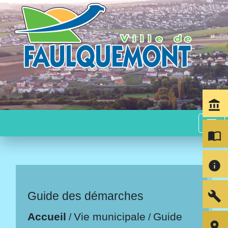
account_balance
menu
import_contacts
info
build
Guide des démarches
Accueil
Vie municipale
Guide
/
/
room