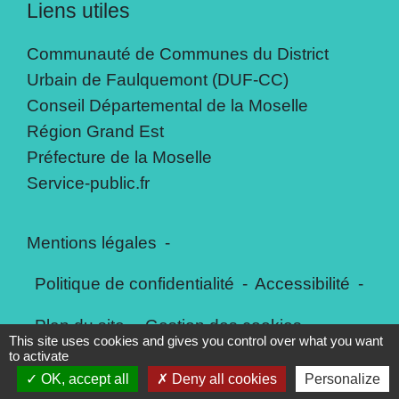
Liens utiles
Communauté de Communes du District
Urbain de Faulquemont (DUF-CC)
Conseil Départemental de la Moselle
Région Grand Est
Préfecture de la Moselle
Service-public.fr
Mentions légales
-
Politique de confidentialité
-
Accessibilité
-
Plan du site
-
Gestion des cookies
This site uses cookies and gives you control over what you want
to activate
OK, accept all
Deny all cookies
Personalize
Site créé en partenariat avec Réseau des Communes