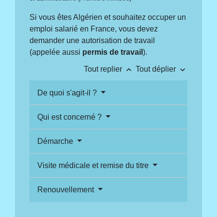
Si vous êtes Algérien et souhaitez occuper un
emploi salarié en France, vous devez
demander une autorisation de travail
(appelée aussi
permis de travail
).
keyboard_arrow_up
keyboard_arrow_down
Tout replier
Tout déplier
De quoi s'agit-il ?
Qui est concerné ?
Démarche
Visite médicale et remise du titre
Renouvellement