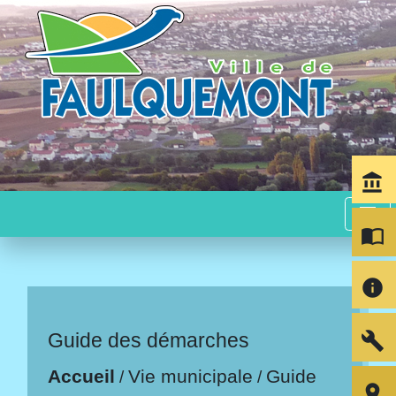
account_balance
menu
import_contacts
info
build
Guide des démarches
Accueil
Vie municipale
Guide
/
/
room