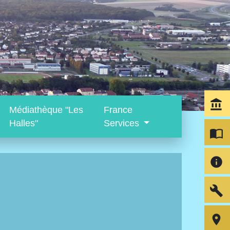
account_balance
Médiathèque "Les
France
Halles"
Services
import_contacts
info
build
room