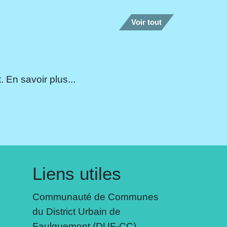
Voir tout
 En savoir plus...
Liens utiles
Communauté de Communes
du District Urbain de
Faulquemont (DUF-CC)