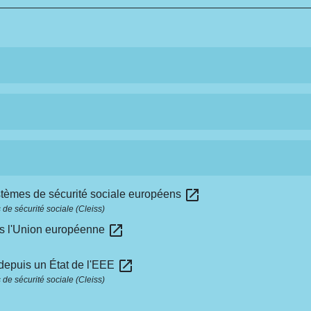
open_in_new
ystèmes de sécurité sociale européens
de sécurité sociale (Cleiss)
open_in_new
ans l'Union européenne
open_in_new
 depuis un État de l'EEE
de sécurité sociale (Cleiss)