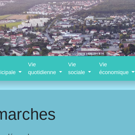
Vie
Vie
Vie
icipale
quotidienne
sociale
économique
marches