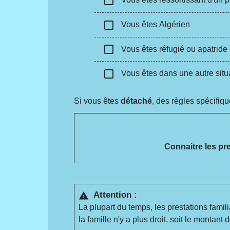
check_box_outline_blank
check_box_outline_blank
Vous êtes Algérien
check_box_outline_blank
Vous êtes réfugié ou apatride
check_box_outline_blank
Vous êtes dans une autre situ
Si vous êtes
détaché
, des règles spécifiqu
Connaitre les pr
Attention :
warning
La plupart du temps, les prestations famil
la famille n'y a plus droit, soit le montant