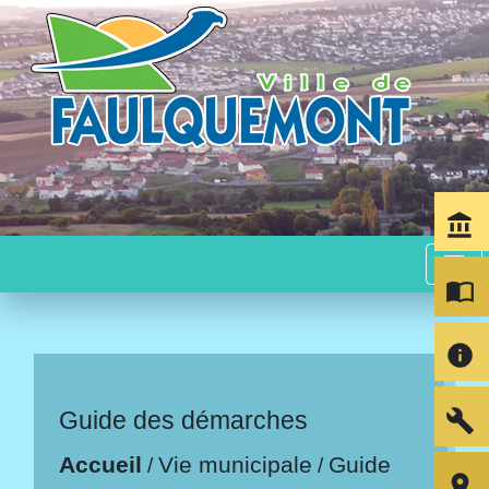
account_balance
menu
import_contacts
info
build
Guide des démarches
Accueil
Vie municipale
Guide
/
/
room