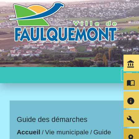
account_balance
menu
import_contacts
info
build
Guide des démarches
Accueil
Vie municipale
Guide
/
/
room