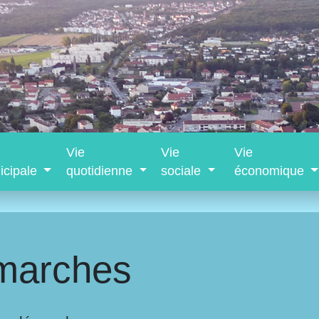
Vie
Vie
Vie
icipale
quotidienne
sociale
économique
marches