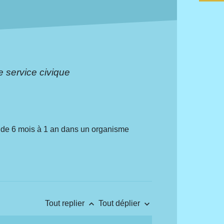
service civique
al de 6 mois à 1 an dans un organisme
keyboard_arrow_up
keyboard_arrow_down
Tout replier
Tout déplier