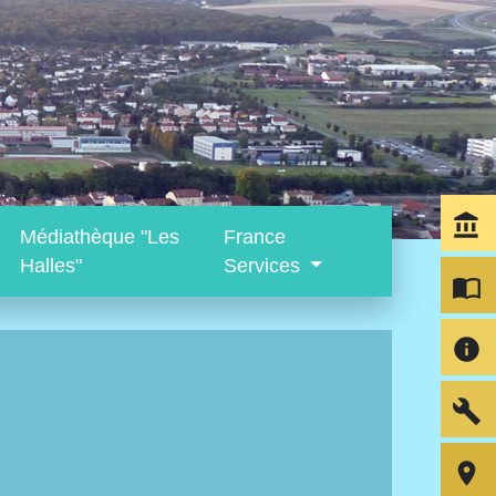
account_balance
Médiathèque "Les
France
Halles"
Services
import_contacts
info
build
room