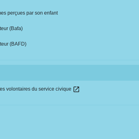
mes perçues par son enfant
teur (Bafa)
cteur (BAFD)
open_in_new
es volontaires du service civique