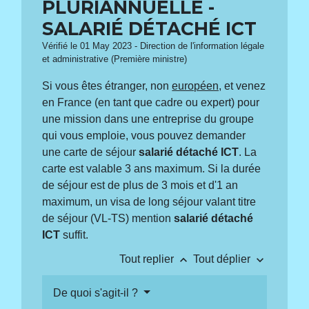
PLURIANNUELLE -
SALARIÉ DÉTACHÉ ICT
Vérifié le 01 May 2023 - Direction de l'information légale
et administrative (Première ministre)
Si vous êtes étranger, non
européen,
et venez
en France (en tant que cadre ou expert) pour
une mission dans une entreprise du groupe
qui vous emploie, vous pouvez demander
une carte de séjour
salarié détaché ICT
. La
carte est valable 3 ans maximum. Si la durée
de séjour est de plus de 3 mois et d'1 an
maximum, un visa de long séjour valant titre
de séjour (VL-TS) mention
salarié détaché
ICT
suffit.
keyboard_arrow_up
keyboard_arrow_down
Tout replier
Tout déplier
De quoi s'agit-il ?