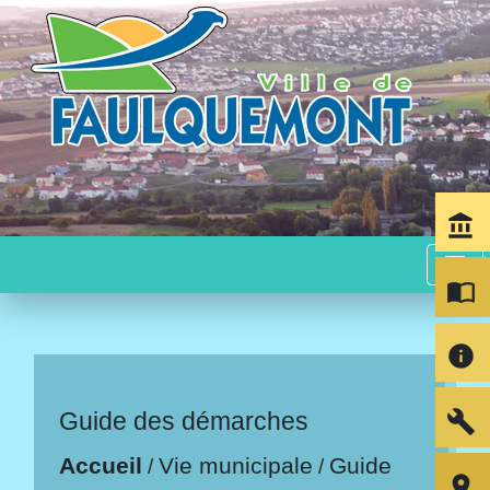
account_balance
menu
import_contacts
info
build
Guide des démarches
Accueil
Vie municipale
Guide
/
/
room