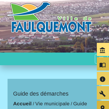
account_balance
menu
import_contacts
info
build
Guide des démarches
Accueil
Vie municipale
Guide
/
/
room