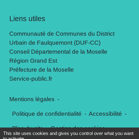
Liens utiles
Communauté de Communes du District
Urbain de Faulquemont (DUF-CC)
Conseil Départemental de la Moselle
Région Grand Est
Préfecture de la Moselle
Service-public.fr
Mentions légales
-
Politique de confidentialité
-
Accessibilité
-
Plan du site
-
Gestion des cookies
This site uses cookies and gives you control over what you want
to activate