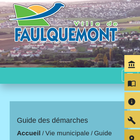
account_balance
menu
import_contacts
info
build
Guide des démarches
Accueil
Vie municipale
Guide
/
/
room