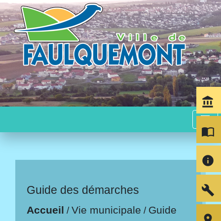
account_balance
menu
import_contacts
info
build
Guide des démarches
Accueil
Vie municipale
Guide
/
/
room