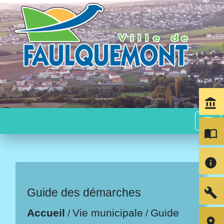
account_balance
menu
import_contacts
info
build
Guide des démarches
Accueil
Vie municipale
Guide
/
/
room