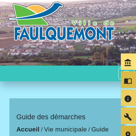
account_balance
menu
import_contacts
info
build
Guide des démarches
Accueil
Vie municipale
Guide
/
/
room