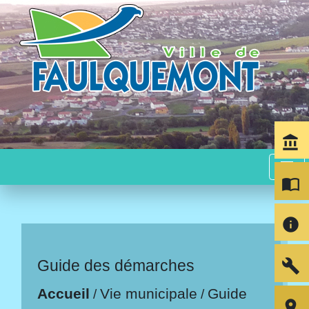
account_balance
menu
import_contacts
info
build
Guide des démarches
Accueil
Vie municipale
Guide
/
/
room