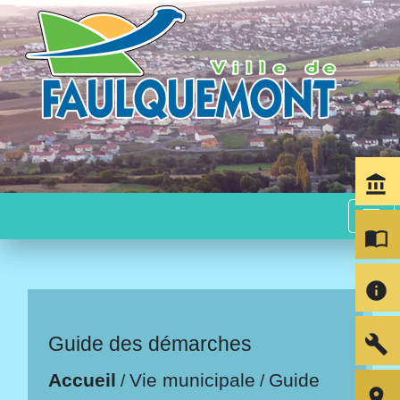
account_balance
menu
import_contacts
info
build
Guide des démarches
Accueil
Vie municipale
Guide
/
/
room