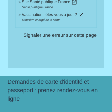
open_in_new
Site Santé publique France
Santé publique France
open_in_new
Vaccination : êtes-vous à jour ?
Ministère chargé de la santé
Signaler une erreur sur cette page
Demandes de carte d'identité et
passeport : prenez rendez-vous en
ligne