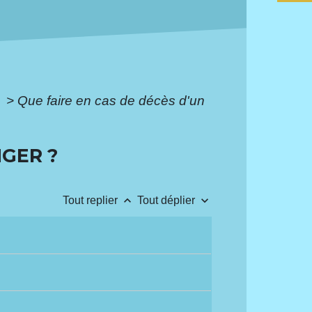
e
>
Que faire en cas de décès d'un
NGER ?
keyboard_arrow_up
keyboard_arrow_down
Tout replier
Tout déplier