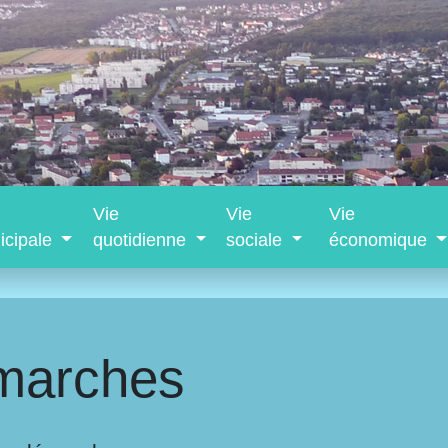
Vie
Vie
Vie
icipale
quotidienne
sociale
économique
marches