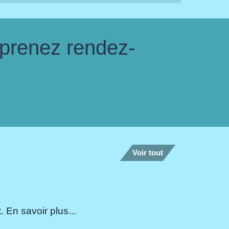
 prenez rendez-
Voir tout
 En savoir plus...