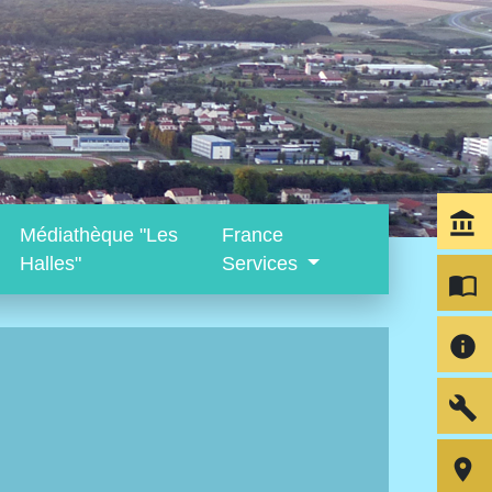
account_balance
Médiathèque "Les
France
Halles"
Services
import_contacts
info
build
room