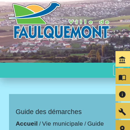
account_balance
menu
import_contacts
info
build
Guide des démarches
Accueil
Vie municipale
Guide
/
/
room