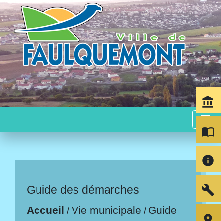
account_balance
menu
import_contacts
info
build
Guide des démarches
Accueil
Vie municipale
Guide
/
/
room