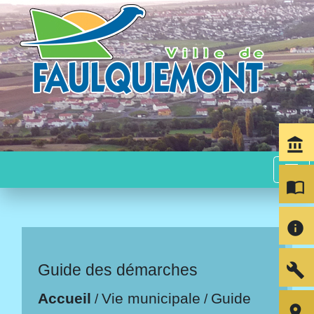
account_balance
menu
import_contacts
info
build
Guide des démarches
Accueil
Vie municipale
Guide
/
/
room