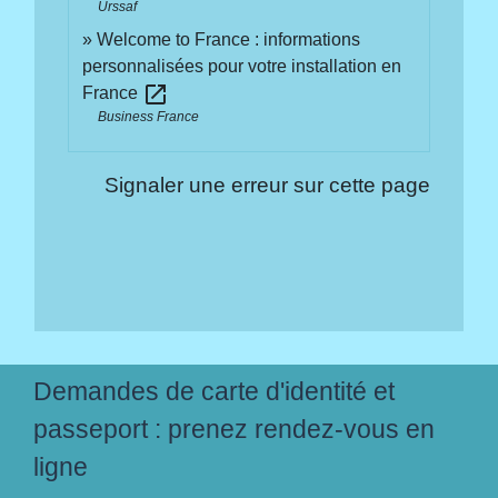
Urssaf
Welcome to France : informations
personnalisées pour votre installation en
open_in_new
France
Business France
Signaler une erreur sur cette page
Demandes de carte d'identité et
passeport : prenez rendez-vous en
ligne