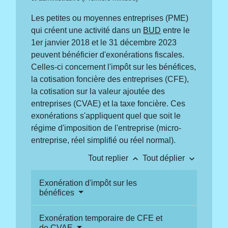
Les petites ou moyennes entreprises (PME)
qui créent une activité dans un
BUD
entre le
1
er
janvier 2018 et le 31 décembre 2023
peuvent bénéficier d'exonérations fiscales.
Celles-ci concernent l'impôt sur les bénéfices,
la cotisation foncière des entreprises (CFE),
la cotisation sur la valeur ajoutée des
entreprises (CVAE) et la taxe foncière. Ces
exonérations s'appliquent quel que soit le
régime d'imposition de l'entreprise (micro-
entreprise, réel simplifié ou réel normal).
keyboard_arrow_up
keyboard_arrow_down
Tout replier
Tout déplier
Exonération d'impôt sur les
bénéfices
Exonération temporaire de CFE et
de CVAE