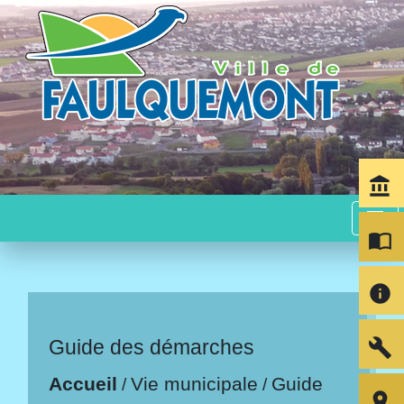
account_balance
menu
import_contacts
info
build
Guide des démarches
Accueil
Vie municipale
Guide
/
/
room