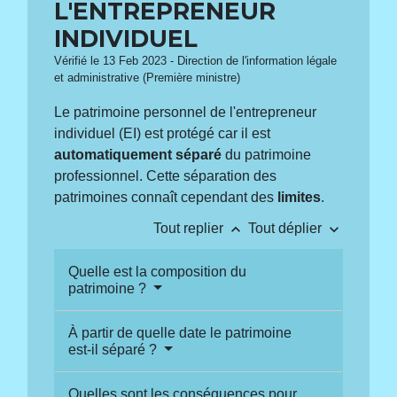
L'ENTREPRENEUR
INDIVIDUEL
Vérifié le 13 Feb 2023 - Direction de l'information légale
et administrative (Première ministre)
Le patrimoine personnel de l'entrepreneur
individuel (EI) est protégé car il est
automatiquement séparé
du patrimoine
professionnel. Cette séparation des
patrimoines connaît cependant des
limites
.
keyboard_arrow_up
keyboard_arrow_down
Tout replier
Tout déplier
Quelle est la composition du
patrimoine ?
À partir de quelle date le patrimoine
est-il séparé ?
Quelles sont les conséquences pour