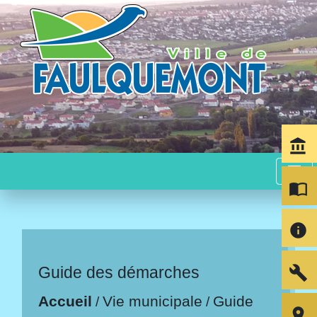
account_balance
menu
import_contacts
info
build
Guide des démarches
Accueil
Vie municipale
Guide
/
/
room