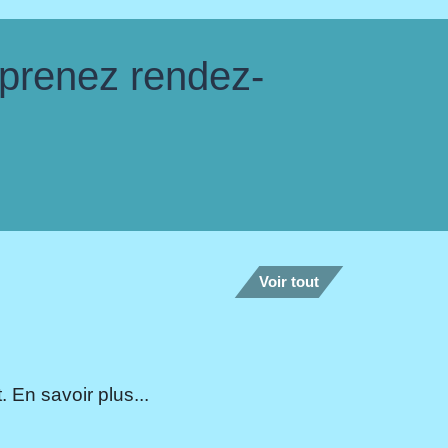
 prenez rendez-
Voir tout
 En savoir plus...