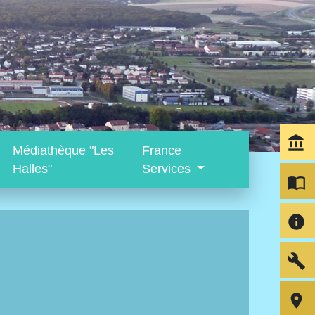
account_balance
Médiathèque "Les
France
Halles"
Services
import_contacts
info
build
room