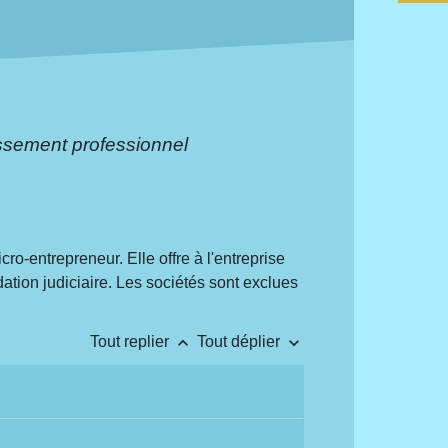
ssement professionnel
cro-entrepreneur. Elle offre à l'entreprise
ation judiciaire. Les sociétés sont exclues
keyboard_arrow_up
keyboard_arrow_down
Tout replier
Tout déplier