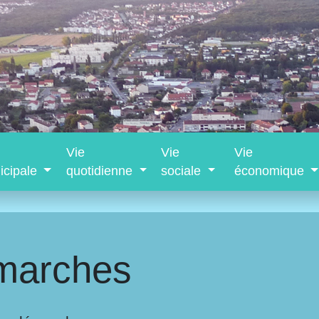
Vie
Vie
Vie
icipale
quotidienne
sociale
économique
marches