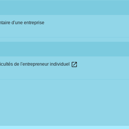
ntaire d'une entreprise
open_in_new
ficultés de l'entrepreneur individuel