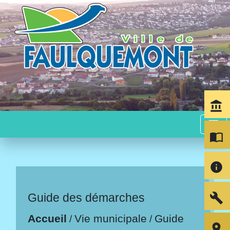
account_balance
menu
import_contacts
info
build
Guide des démarches
Accueil
Vie municipale
Guide
/
/
room