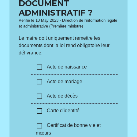
DOCUMENT
ADMINISTRATIF ?
Vérifié le 10 May 2023 - Direction de l'information légale
et administrative (Première ministre)
Le maire doit uniquement remettre les
documents dont la loi rend obligatoire leur
délivrance.
check_box_outline_blank
Acte de naissance
check_box_outline_blank
Acte de mariage
check_box_outline_blank
Acte de décès
check_box_outline_blank
Carte d'identité
check_box_outline_blank
Certificat de bonne vie et
mœurs