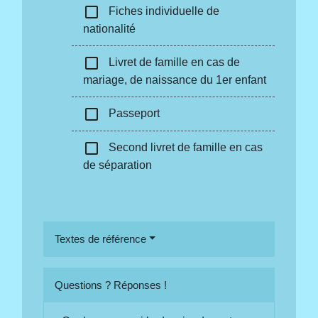
check_box_outline_blank
Fiches individuelle de
nationalité
check_box_outline_blank
Livret de famille en cas de
mariage, de naissance du 1er enfant
check_box_outline_blank
Passeport
check_box_outline_blank
Second livret de famille en cas
de séparation
Textes de référence
Questions ? Réponses !