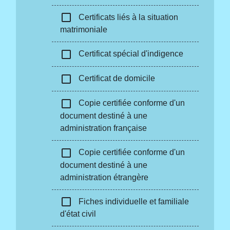
check_box_outline_blank
Certificats liés à la situation
matrimoniale
check_box_outline_blank
Certificat spécial d'indigence
check_box_outline_blank
Certificat de domicile
check_box_outline_blank
Copie certifiée conforme d'un
document destiné à une
administration française
check_box_outline_blank
Copie certifiée conforme d'un
document destiné à une
administration étrangère
check_box_outline_blank
Fiches individuelle et familiale
d'état civil