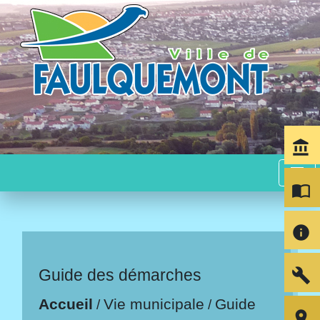
account_balance
menu
import_contacts
info
build
Guide des démarches
Accueil
Vie municipale
Guide
/
/
room