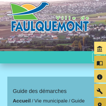
account_balance
menu
import_contacts
info
build
Guide des démarches
Accueil
Vie municipale
Guide
/
/
room