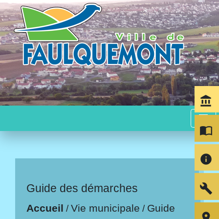
account_balance
menu
import_contacts
info
build
Guide des démarches
Accueil
Vie municipale
Guide
/
/
room