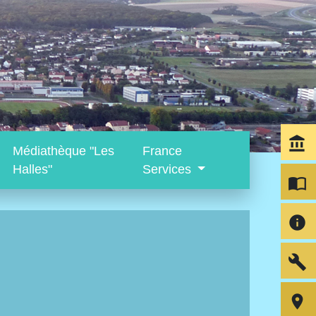
account_balance
Médiathèque "Les
France
Halles"
Services
import_contacts
info
build
room