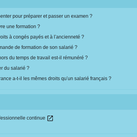
bsenter pour préparer et passer un examen ?
ivre une formation ?
roits à congés payés et à l'ancienneté ?
mande de formation de son salarié ?
hors du temps de travail est-il rémunéré ?
r du salarié ?
ance a-t-il les mêmes droits qu'un salarié français ?
open_in_new
fessionnelle continue