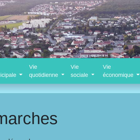
Vie
Vie
Vie
icipale
quotidienne
sociale
économique
marches