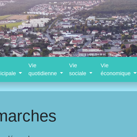
Vie
Vie
Vie
icipale
quotidienne
sociale
économique
marches