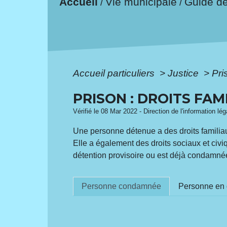
Accueil
Vie municipale
Guide d
/
/
Accueil particuliers
>
Justice
>
Pr
PRISON : DROITS FAM
Vérifié le 08 Mar 2022 - Direction de l'information lé
Une personne détenue a des droits familiau
Elle a également des droits sociaux et civi
détention provisoire ou est déjà condamné
Personne condamnée
Personne en d