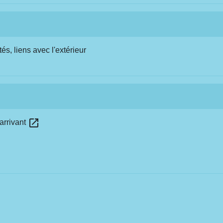
tés, liens avec l'extérieur
open_in_new
arrivant