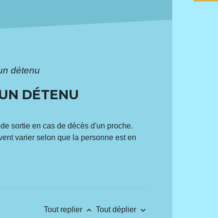
'un détenu
D'UN DÉTENU
 de sortie en cas de décès d'un proche.
uvent varier selon que la personne est en
keyboard_arrow_up
keyboard_arrow_down
Tout replier
Tout déplier