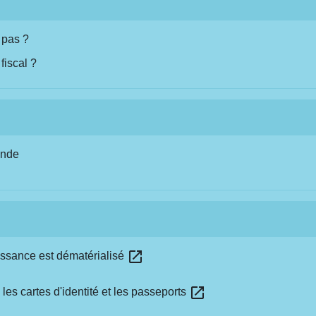
 pas ?
fiscal ?
ande
open_in_new
 naissance est dématérialisé
open_in_new
les cartes d'identité et les passeports