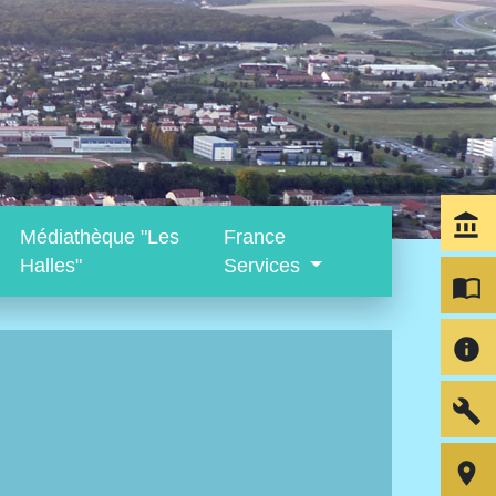
account_balance
Médiathèque "Les
France
Halles"
Services
import_contacts
info
build
room