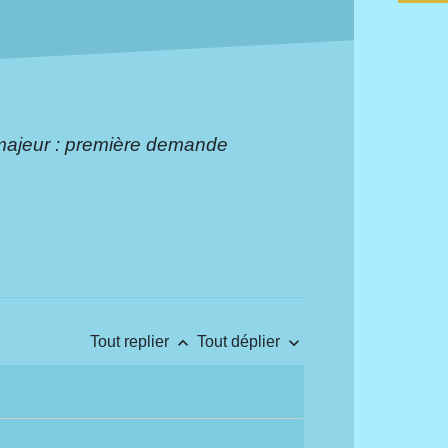
majeur : première demande
keyboard_arrow_up
keyboard_arrow_down
Tout replier
Tout déplier