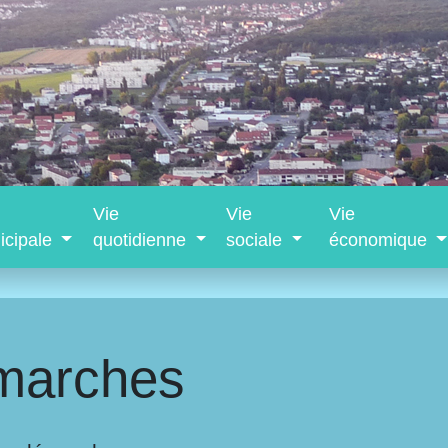
Vie
Vie
Vie
icipale
quotidienne
sociale
économique
marches