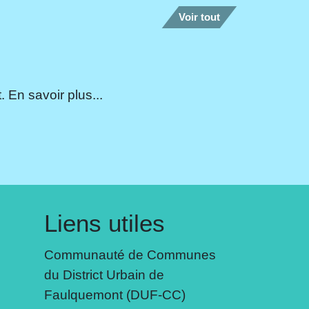
Voir tout
 En savoir plus...
Liens utiles
Communauté de Communes
du District Urbain de
Faulquemont (DUF-CC)