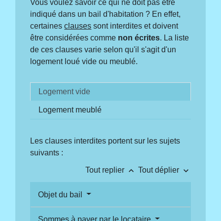
Vous voulez savoir ce qui ne doit pas être
indiqué dans un bail d'habitation ? En effet,
certaines
clauses
sont interdites et doivent
être considérées comme
non écrites
. La liste
de ces clauses varie selon qu'il s'agit d'un
logement loué vide ou meublé.
Logement vide
Logement meublé
Les clauses interdites portent sur les sujets
suivants :
keyboard_arrow_up
keyboard_arrow_down
Tout replier
Tout déplier
Objet du bail
Sommes à payer par le locataire