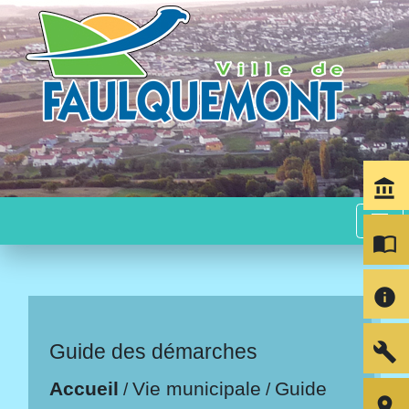
account_balance
menu
import_contacts
info
build
Guide des démarches
Accueil
Vie municipale
Guide
/
/
room