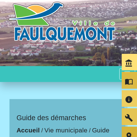
account_balance
menu
import_contacts
info
build
Guide des démarches
Accueil
Vie municipale
Guide
/
/
room