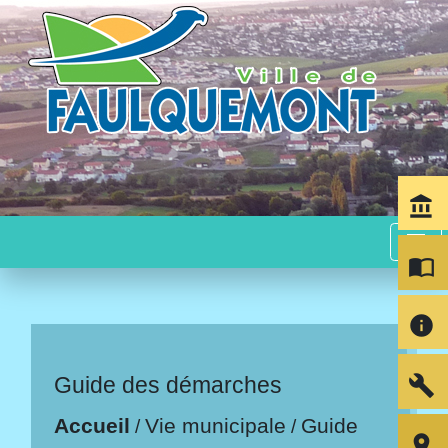
account_balance
menu
import_contacts
info
build
Guide des démarches
Accueil
Vie municipale
Guide
/
/
room