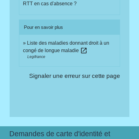
RTT en cas d'absence ?
Pour en savoir plus
Liste des maladies donnant droit à un
open_in_new
congé de longue maladie
Legifrance
Signaler une erreur sur cette page
Demandes de carte d'identité et