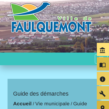
account_balance
menu
import_contacts
info
build
Guide des démarches
Accueil
Vie municipale
Guide
/
/
room