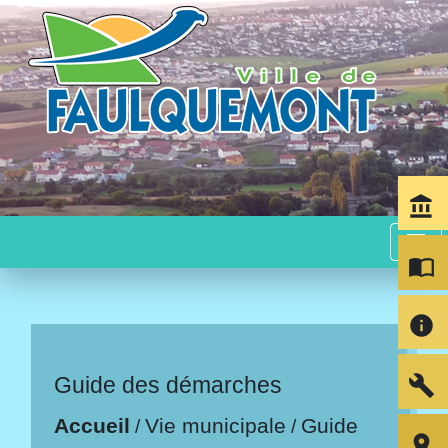
account_balance
menu
import_contacts
info
build
Guide des démarches
Accueil
Vie municipale
Guide
/
/
room