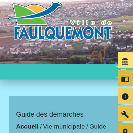
account_balance
menu
import_contacts
info
build
Guide des démarches
Accueil
Vie municipale
Guide
/
/
room