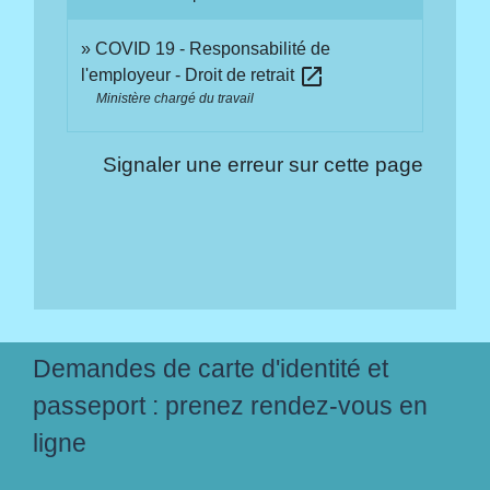
COVID 19 - Responsabilité de
open_in_new
l'employeur - Droit de retrait
Ministère chargé du travail
Signaler une erreur sur cette page
Demandes de carte d'identité et
passeport : prenez rendez-vous en
ligne