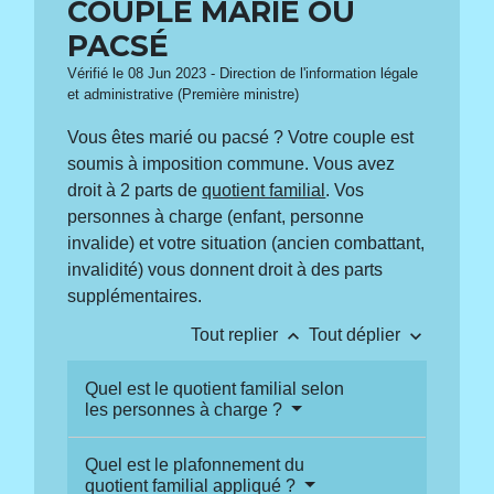
COUPLE MARIÉ OU
PACSÉ
Vérifié le 08 Jun 2023 - Direction de l'information légale
et administrative (Première ministre)
Vous êtes marié ou pacsé ? Votre couple est
soumis à imposition commune. Vous avez
droit à 2 parts de
quotient familial
. Vos
personnes à charge (enfant, personne
invalide) et votre situation (ancien combattant,
invalidité) vous donnent droit à des parts
supplémentaires.
keyboard_arrow_up
keyboard_arrow_down
Tout replier
Tout déplier
Quel est le quotient familial selon
les personnes à charge ?
Quel est le plafonnement du
quotient familial appliqué ?