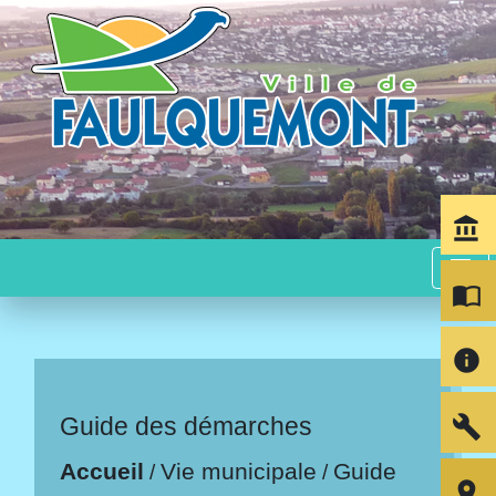
account_balance
menu
import_contacts
info
build
Guide des démarches
Accueil
Vie municipale
Guide
/
/
room