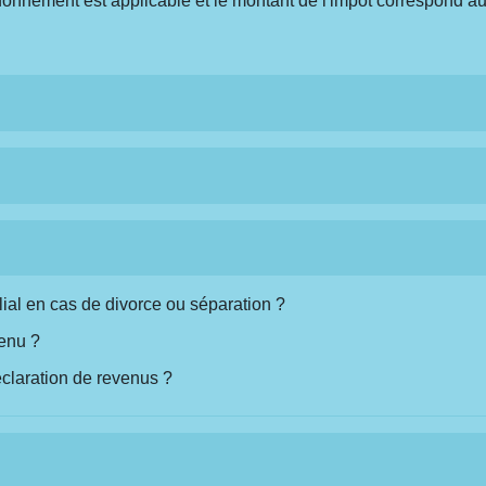
lafonnement est applicable et le montant de l'impôt correspond a
lial en cas de divorce ou séparation ?
venu ?
déclaration de revenus ?