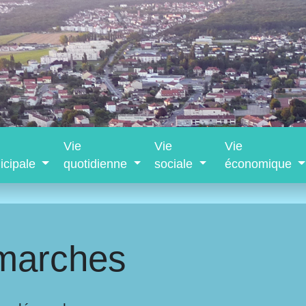
Vie
Vie
Vie
icipale
quotidienne
sociale
économique
marches