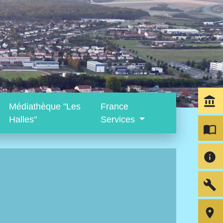
account_balance
Médiathèque "Les
France
Halles"
Services
import_contacts
info
build
room