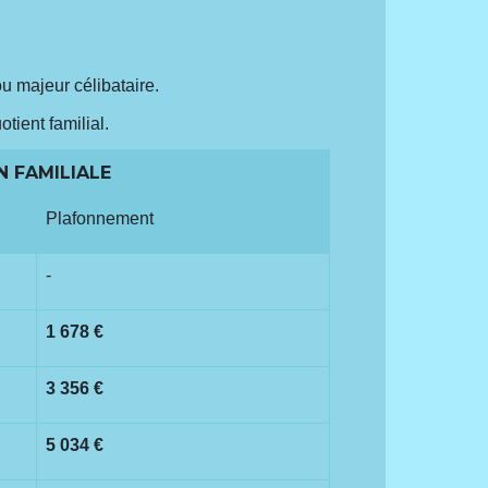
ou majeur célibataire.
ient familial.
N FAMILIALE
Plafonnement
-
1 678 €
3 356 €
5 034 €