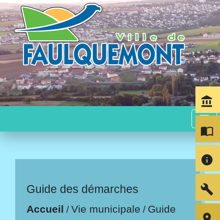
account_balance
menu
import_contacts
info
build
Guide des démarches
Accueil
Vie municipale
Guide
/
/
room